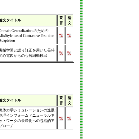
要
論
論文タイトル
旨
文
Domain Generalization のための
MixStyle-based Contrastive Test-time
Adaptation
機械学習と誤り訂正を用いた長時
間心電図からの心房細動検出
要
論
論文タイトル
旨
文
流体力学シミュレーションの進展:
物理インフォームドニューラルネ
ットワークの最適化への包括的ア
プローチ