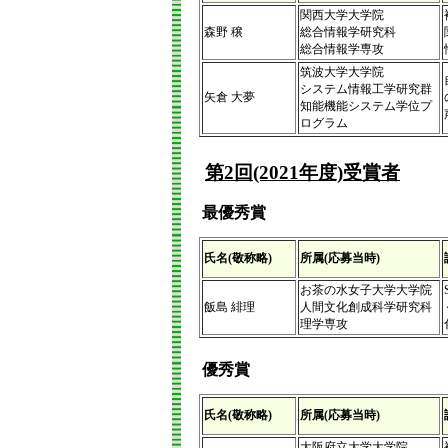
関西大学大学院
森野 穣
総合情報学研究科
総合情報学専攻
筑波大学大学院
システム情報工学研究群
矢倉 大夢
知能機能システム学位プ
ログラム
第2回(2021年度)受賞者
最優秀賞
氏名(敬称略)
所属(応募当時)
お茶の水女子大学大学院
飯島 緋理
人間文化創成科学研究科
理学専攻
優秀賞
氏名(敬称略)
所属(応募当時)
大阪府立大学大学院