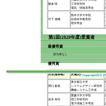
飯倉 陸
工学研究科
電気・情報系専攻
熊本大学大学院
竹下 雄輔
自然科学教育部
理学専攻
第1回(2020年度)受賞者
最優秀賞
該当者なし
優秀賞
氏名(敬称略)
所属(応募当時)
東京都立大学
関口 叡範
システムデザイン研究科
機械システム工学域
愛媛大学大学院
岩本 裕司
理工学研究科
電子情報工学専攻