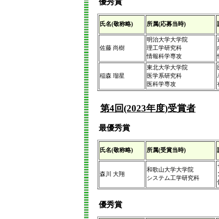
優秀賞
氏名(敬称略)
所属(応募当時)
明治大学大学院
佐藤 尚樹
理工学研究科
情報科学専攻
東北大学大学院
稲森 瑠星
医学系研究科
医科学専攻
第4回(2023年度)受賞者
最優秀賞
氏名(敬称略)
所属(受賞当時)
和歌山大学大学院
森川 大翔
システム工学研究科
優秀賞