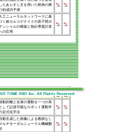
したあらすじ文を用いた映画の興
行的成功予測
人工ニューラルネットワークに基
づく銀カルコゲナイドの原子間ポ
テンシャルの構築と熱伝導度計算
への応用
要
論
論文タイトル
旨
文
移動距離と全身の運動を一つの系
として記述可能なロボット運動学
の定式化手法
自動生成した画像による教師なし
マルチモーダルニューラル機械翻
訳