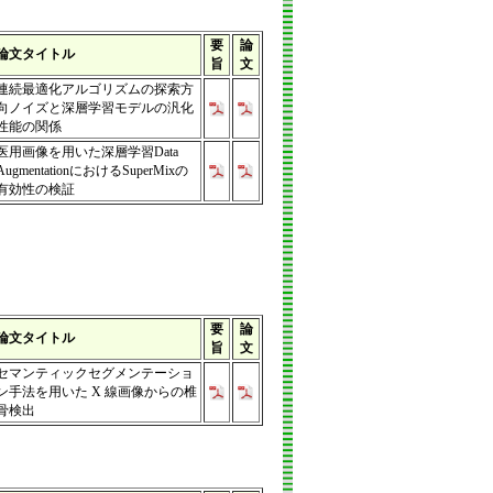
要
論
論文タイトル
旨
文
連続最適化アルゴリズムの探索方
向ノイズと深層学習モデルの汎化
性能の関係
医用画像を用いた深層学習Data
AugmentationにおけるSuperMixの
有効性の検証
要
論
論文タイトル
旨
文
セマンティックセグメンテーショ
ン手法を用いた X 線画像からの椎
骨検出