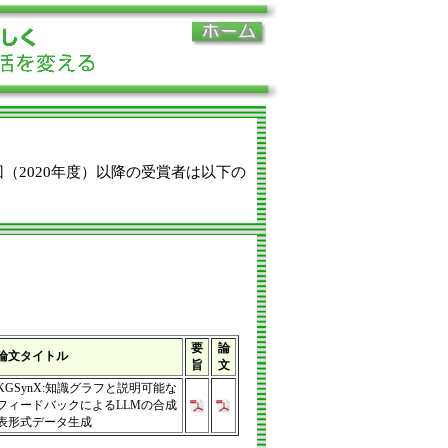
（2020年度）以降の受賞者は以下の
要
論
論文タイトル
旨
文
KGSynX:知識グラフと説明可能な
フィードバックによるLLMの合成
表形式データ生成