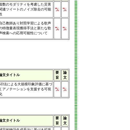
複数のモダリティを考慮した災害
関連ツイートのノイズ除去の可能
性
自己教師あり対照学習による歌声
の特徴量表現獲得手法と新たな歌
声検索への応用可能性について
要
論
論文タイトル
旨
文
SD法による大規模印象評価に基づ
くアノテーションを支援する可視
化
要
論
論文タイトル
旨
文
補完的物語生成手法に基づき拡張