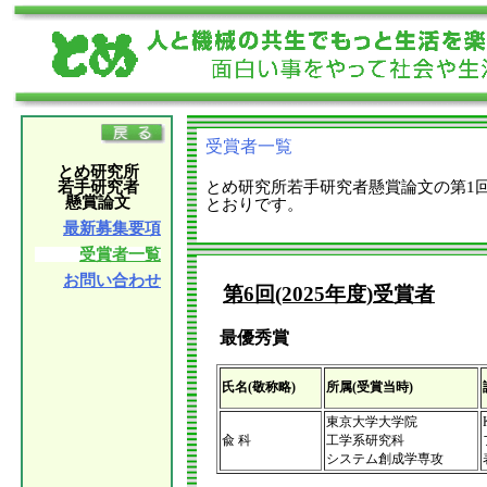
受賞者一覧
とめ研究所
若手研究者
とめ研究所若手研究者懸賞論文の第1回
懸賞論文
とおりです。
最新募集要項
受賞者一覧
お問い合わせ
第6回(2025年度)受賞者
最優秀賞
氏名(敬称略)
所属(受賞当時)
東京大学大学院
兪 科
工学系研究科
システム創成学専攻