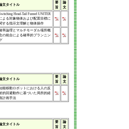
要
論
論文タイトル
旨
文
Switching Head-Tail Funnel UNITER
による対象物体および配置目標に
関する指示文理解と物体操作
確率論理とマルチモーダル場所概
念の統合による確率的プランニン
グ
要
論
論文タイトル
旨
文
知能移動ロボットにおける人の反
射的回避動作に基づいた局所的経
路計画手法
要
論
論文タイトル
旨
文