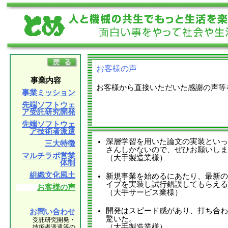
お客様の声
事業内容
お客様から直接いただいた感謝の声等
事業ミッション
先端ソフトウェ
ア受託研究開発
先端ソフトウェ
ア技術者派遣
深層学習を用いた論文の実装といっ
三大特徴
さんしかないので、ぜひお願いしま
マルチラボ営業
（大手製造業様）
体制
組織文化風土
新規事業を始めるにあたり、最新の
イプを実装し試行錯誤してもらえる
お客様の声
（大手サービス業様）
開発はスピード感があり、打ち合わ
お問い合わせ
驚いた。
受託研究開発・
（大手製造業様）
技術者派遣等の