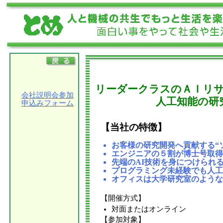
リーダークラスのＡＩリ
会社説明会参加
人工知能の研
申込みフォーム
【当社の特徴】
お客様の研究開発へ貢献する“
エンジニアの５割が博士号取得
先端のAI技術を身につけられ
プログラミング未経験でも人工
オフィスは大学研究室のような
【開催方式】
対面またはオンライン
【参加対象】